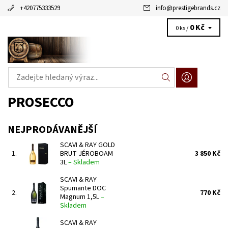
+420775333529
info
@
prestigebrands.cz
0 Kč
0 ks /
PROSECCO
NEJPRODÁVANĚJŠÍ
SCAVI & RAY GOLD
1.
BRUT JÉROBOAM
3 850 Kč
3L
–
Skladem
SCAVI & RAY
Spumante DOC
2.
770 Kč
Magnum 1,5L
–
Skladem
SCAVI & RAY