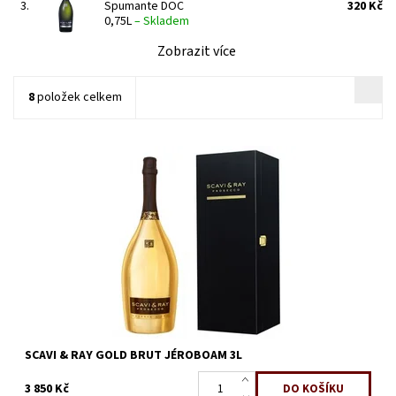
3.
Spumante DOC
320 Kč
0,75L
–
Skladem
Zobrazit více
8
položek celkem
SCAVI & RAY MOMENTO D’ORO znamená luxusní potěšení té
nejvyšší kvality pro ty nezapomenutelné okamžiky. Toto
prémiové šumivé víno je živé,...
Dostupnost:
Skladem
Kód:
573
SCAVI & RAY GOLD BRUT JÉROBOAM 3L
3 850 Kč