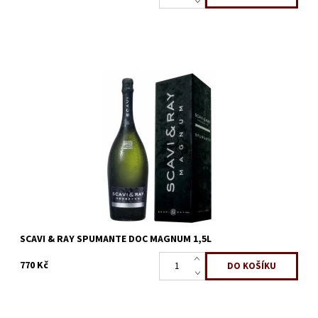
Prosecco Scavi & Ray Spumante Magnum,Suchá, bohatě ovocná
a elegantní chuť, šumivé. Ideální varianta na pořádání večírků, či
jako narozeninový...
Dostupnost:
Skladem
Kód:
450
SCAVI & RAY SPUMANTE DOC MAGNUM 1,5L
770 Kč