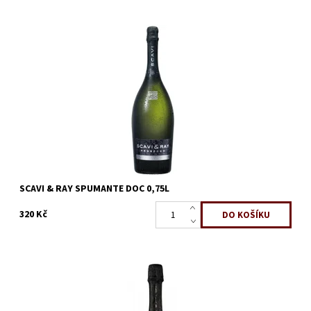
Prosecco Scavi & Ray Spumante Suchá, bohatě ovocná a
elegantní chuť, šumivé. Země původu: Itálie Obsah
alkoholu:11,5%
Dostupnost:
Skladem
Kód:
447
SCAVI & RAY SPUMANTE DOC 0,75L
320 Kč
Elegantní suché prosecco. Ve vůni je grepové, granátové jablko,
citrusy a hruška, chuť je suchá, jemné perlení. Jedná se o suché
ročníkové...