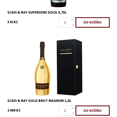
SCAVI & RAY SUPERIORE DOCG 0,75L
370 Kč
SCAVI & RAY MOMENTO D’ORO znamená luxusní potěšení té
nejvyšší kvality pro ty nezapomenutelné okamžiky. Toto
prémiové šumivé víno je živé,...
Dostupnost:
Skladem
Kód:
269
Značka:
Scavi & Ray
SCAVI & RAY GOLD BRUT MAGNUM 1,5L
2 600 Kč