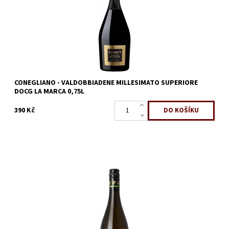
Dostupnost:
Skladem
Kód:
278
Značka:
La Marca
CONEGLIANO - VALDOBBIADENE MILLESIMATO SUPERIORE
DOCG LA MARCA 0,75L
390 Kč
Příjemné prosecco frizzante za dobrou cenu, v chuti bílé ovoce a
květnaté. Je v kategorii extra tedy, tedy polosuché. Perlení je
dostačující a...
Dostupnost:
Momentálně nedostupné
Kód:
275