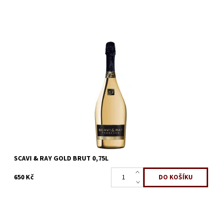
Má vůni čerstvého jablka a hrušky s jemnými ozvěnami
květinových, bylinných a kouřových tónů. Čisté a šťavnaté na
patře s náznakem kyselosti a...
Dostupnost:
Skladem
Kód:
266
Značka:
Scavi & Ray
SCAVI & RAY GOLD BRUT 0,75L
650 Kč