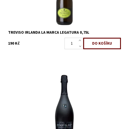
Značka:
La Marca
TREVISO IRLANDA LA MARCA LEGATURA 0,75L
190 Kč
Čisté ovocné a šťavnaté prosecco, na patře s náznakem
kyselosti a vynikajícím kořením. Toto prémiové šumivé víno je
živé, šumivé cuvée, které...
Dostupnost:
Skladem
Kód:
272
Značka:
Scavi & Ray