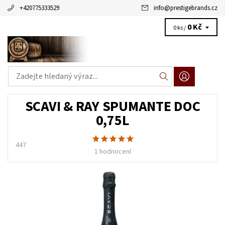
+420775333529
info
@
prestigebrands.cz
0 Kč
0 ks /
SCAVI & RAY SPUMANTE DOC
0,75L
447
1 hodnocení