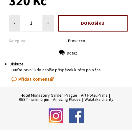
320 Kč
-
+
Kategorie:
Prosecco
Dotaz
Tisk
Diskuze
Buďte první, kdo napíše příspěvek k této položce.
Přidat komentář
Hotel Monastery Garden Prague
|
Art Hotel Praha
|
REST - sním či jím
|
Amazing Places
|
Wakitaka charity