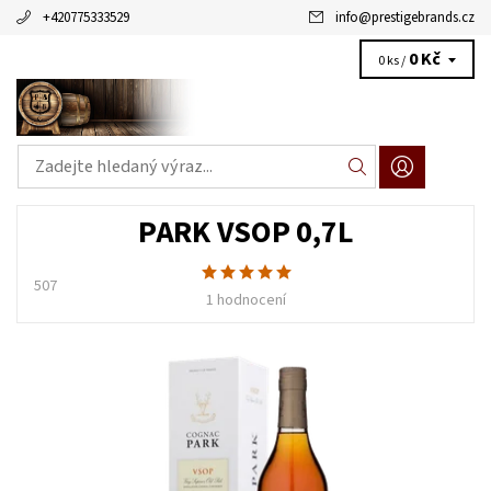
+420775333529
info
@
prestigebrands.cz
0 Kč
0 ks /
PARK VSOP 0,7L
507
1 hodnocení