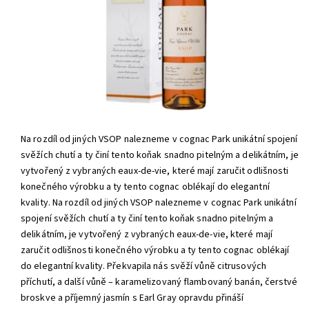
Na rozdíl od jiných VSOP nalezneme v cognac Park unikátní spojení
svěžích chutí a ty činí tento koňak snadno pitelným a delikátním, je
vytvořený z vybraných eaux-de-vie, které mají zaručit odlišnosti
konečného výrobku a ty tento cognac oblékají do elegantní
kvality. Na rozdíl od jiných VSOP nalezneme v cognac Park unikátní
spojení svěžích chutí a ty činí tento koňak snadno pitelným a
delikátním, je vytvořený z vybraných eaux-de-vie, které mají
zaručit odlišnosti konečného výrobku a ty tento cognac oblékají
do elegantní kvality. Překvapila nás svěží vůně citrusových
příchutí, a další vůně – karamelizovaný flambovaný banán, čerstvé
broskve a příjemný jasmín s Earl Gray opravdu přináší