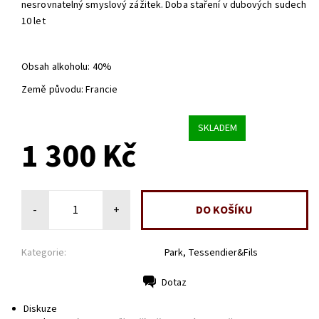
nesrovnatelný smyslový zážitek. Doba staření v dubových sudech
10 let
Obsah alkoholu: 40%
Země původu: Francie
SKLADEM
1 300 Kč
-
+
Kategorie:
Park, Tessendier&Fils
Dotaz
Tisk
Diskuze