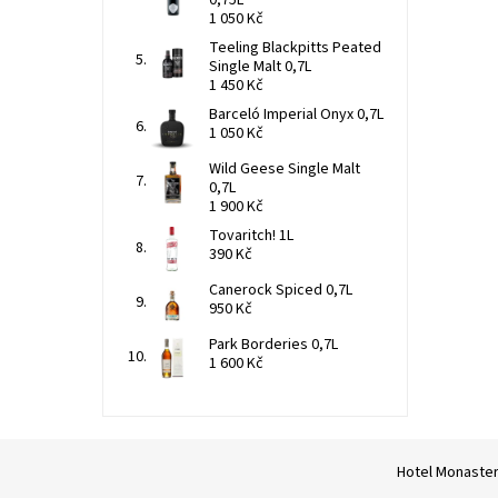
1 050 Kč
Teeling Blackpitts Peated
Single Malt 0,7L
1 450 Kč
Barceló Imperial Onyx 0,7L
1 050 Kč
Wild Geese Single Malt
0,7L
1 900 Kč
Tovaritch! 1L
390 Kč
Canerock Spiced 0,7L
950 Kč
Park Borderies 0,7L
1 600 Kč
Hotel Monaste