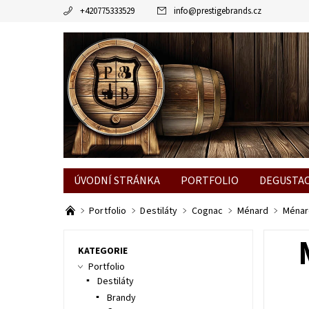
+420775333529
info
@
prestigebrands.cz
ÚVODNÍ STRÁNKA
PORTFOLIO
DEGUSTA
Portfolio
Destiláty
Cognac
Ménard
Ménar
KATEGORIE
Portfolio
Destiláty
Brandy