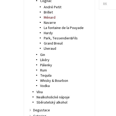
Cognac
86
André Petit
Brillet
Ménard
Navarre
La fontaine de la Pouyade
Hardy
Park, Tessendier&Fils
Grand Breuil
Lheraud
Gin
Likéry
Pálenky
Rum
Tequila
Whisky & Bourbon
Vodka
Vína
Nealkoholické nápoje
Sběratelský alkohol
Degustace