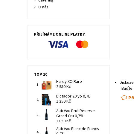
Catering
O nás
PŘIJÍMÁME ONLINE PLATBY
TOP 10
Hardy XO Rare
Diskuze
2 950 Kč
Buďte 
Dictador 20 yo 0,7L
Př
1 250 Kč
Autréau Brut Reserve
Grand Cru 0,75L
1 050 Kč
Autréau Blanc de Blancs
0,75L