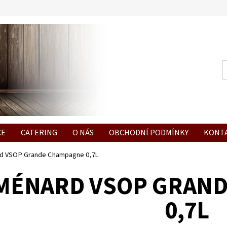
CE
CATERING
O NÁS
OBCHODNÍ PODMÍNKY
KONT
d VSOP Grande Champagne 0,7L
MÉNARD VSOP GRAN
0,7L