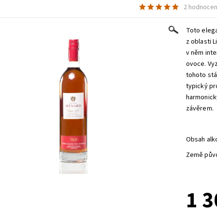
2 hodnocen
Toto eleg
z oblasti 
v něm inte
ovoce. Vyz
tohoto stá
typický p
harmonick
závěrem.
Obsah alk
Země půvo
1 3