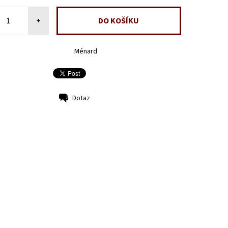
+
Ménard
Dotaz