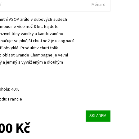
í
Ménard
antní VSOP zrálo v dubových sudech
Limousine více než 8 let. Najdete
nzivní tóny vanilky a kandovaného
načuje se plnější chutí než je u cognaců
ří obvyklé. Produkt v chuti tolik
ro oblast Grande Champagne je velmi
ý a jemný s vyváženým a dlouhým
oholu: 40%
du: Francie
SKLADEM
00 Kč