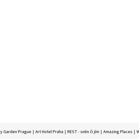
ry Garden Prague
|
Art Hotel Praha
|
REST - sním či jím
|
Amazing Places
|
W