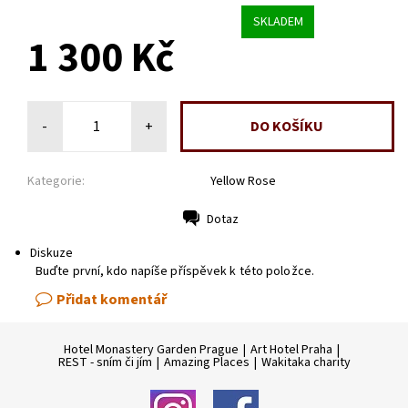
SKLADEM
1 300 Kč
-
+
Kategorie:
Yellow Rose
Dotaz
Tisk
Diskuze
Buďte první, kdo napíše příspěvek k této položce.
Přidat komentář
Hotel Monastery Garden Prague
|
Art Hotel Praha
|
REST - sním či jím
|
Amazing Places
|
Wakitaka charity