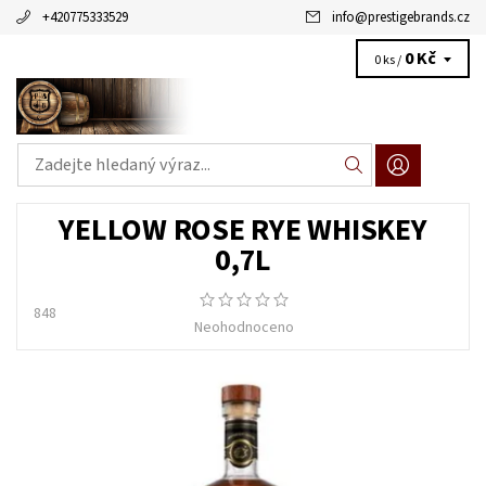
+420775333529
info
@
prestigebrands.cz
0 Kč
0 ks /
YELLOW ROSE RYE WHISKEY
0,7L
848
Neohodnoceno