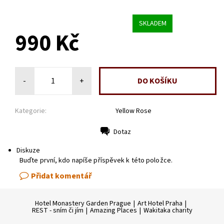
SKLADEM
990 Kč
-
+
Kategorie:
Yellow Rose
Dotaz
Tisk
Diskuze
Buďte první, kdo napíše příspěvek k této položce.
Přidat komentář
Hotel Monastery Garden Prague
|
Art Hotel Praha
|
REST - sním či jím
|
Amazing Places
|
Wakitaka charity