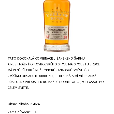
TATO DOKONALÁ KOMBINACE JIŽANSKÉHO ŠARMU
A RUSTIKÁLNÍHO KOVBOJSKÉHO STYLU MÁ SPOUSTU SRDCE.
MÁ PLNĚJŠÍ CHUŤ NEŽ TYPICKÉ KANADSKÉ SMĚSI DÍKY
VYŠŠÍMU OBSAHU BOURBONU, JE HLADKÁ A MÍRNĚ SLADKÁ.
DŮSTOJNÝ PŘÍRŮSTEK DO KAŽDÉ HORNÍ POLICE, V TEXASU I PO
CELÉM SVĚTĚ.
Obsah alkoholu: 46%
Země původu: USA