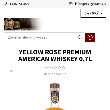
+420775333529
info
@
prestigebrands.cz
0 Kč
0 ks /
YELLOW ROSE PREMIUM
AMERICAN WHISKEY 0,7L
845
Neohodnoceno