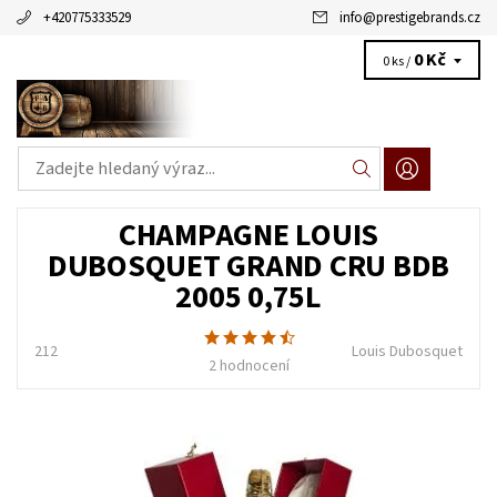
+420775333529
info
@
prestigebrands.cz
0 Kč
0 ks /
CHAMPAGNE LOUIS
DUBOSQUET GRAND CRU BDB
2005 0,75L
212
Louis Dubosquet
2 hodnocení