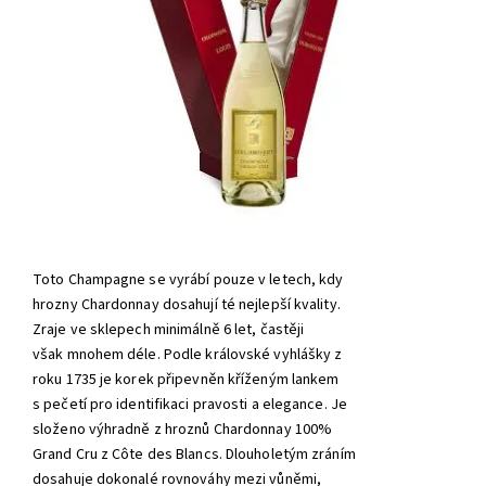
Toto Champagne se vyrábí pouze v letech, kdy
hrozny Chardonnay dosahují té nejlepší kvality.
Zraje ve sklepech minimálně 6 let, častěji
však mnohem déle. Podle královské vyhlášky z
roku 1735 je korek připevněn kříženým lankem
s pečetí pro identifikaci pravosti a elegance. Je
složeno výhradně z hroznů Chardonnay 100%
Grand Cru z Côte des Blancs. Dlouholetým zráním
dosahuje dokonalé rovnováhy mezi vůněmi,