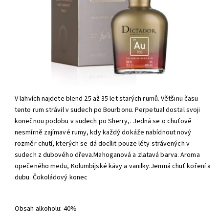
V lahvích najdete blend 25 až 35 let starý
ch rum
ů. Většinu času
tento rum strávil v sudech po Bourbonu. Perpetual dostal svoji
konečnou podobu v sudech po Sherry,. Jedná
se o chu
ťově
nesmírně zajímav
é
rumy, kdy každý dokáže nabídnout nový
rozměr chutí, kterých se dá docílit pouze l
é
ty strávených v
sudech z dubov
é
ho d
řeva.
Mahoganová a zlatavá barva.
Aroma
opečeného medu, Kolumbijské kávy a vanilky.
Jemná chuť koření a
dubu.
Čokoládový konec
Obsah alkoholu: 40%