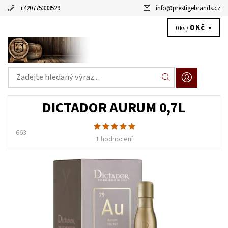
+420775333529
info
@
prestigebrands.cz
0 Kč
0 ks /
DICTADOR AURUM 0,7L
663
1 hodnocení