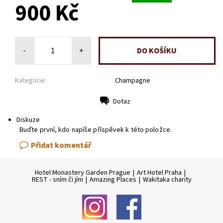
900 Kč
-
+
Kategorie:
Champagne
Dotaz
Tisk
Diskuze
Buďte první, kdo napíše příspěvek k této položce.
Přidat komentář
Hotel Monastery Garden Prague
|
Art Hotel Praha
|
REST - sním či jím
|
Amazing Places
|
Wakitaka charity