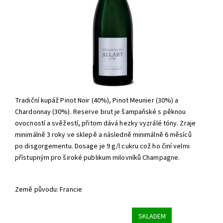
Tradiční kupáž Pinot Noir (40%), Pinot Meunier (30%) a
Chardonnay (30%). Reserve brut je šampaňské s pěknou
ovocností a svěžestí, přitom dává hezky vyzrálé tóny. Zraje
minimálně 3 roky ve sklepě a následně minimálně 6 měsíců
po disgorgementu. Dosage je 9 g/l cukru což ho činí velmi
přístupným pro široké publikum milovníků Champagne.
Země původu: Francie
SKLADEM