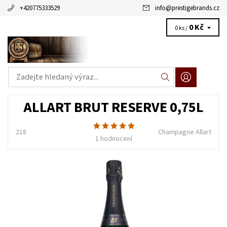
+420775333529
info
@
prestigebrands.cz
0 Kč
0 ks /
ALLART BRUT RESERVE 0,75L
218
Champagne Allart
1 hodnocení