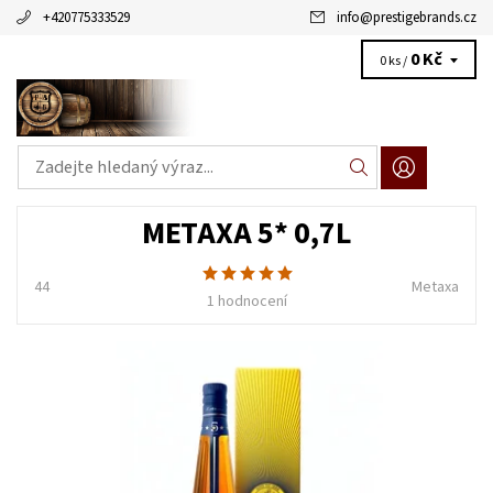
+420775333529
info
@
prestigebrands.cz
0 Kč
0 ks /
METAXA 5* 0,7L
44
Metaxa
1 hodnocení