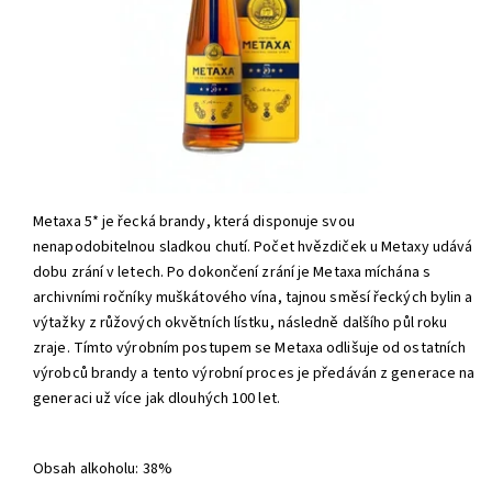
Metaxa 5* je řecká brandy, která disponuje svou
nenapodobitelnou sladkou chutí. Počet hvězdiček u Metaxy udává
dobu zrání v letech. Po dokončení zrání je Metaxa míchána s
archivními ročníky muškátového vína, tajnou směsí řeckých bylin a
výtažky z růžových okvětních lístku, následně dalšího půl roku
zraje. Tímto výrobním postupem se Metaxa odlišuje od ostatních
výrobců brandy a tento výrobní proces je předáván z generace na
generaci už více jak dlouhých 100 let.
Obsah alkoholu: 38%