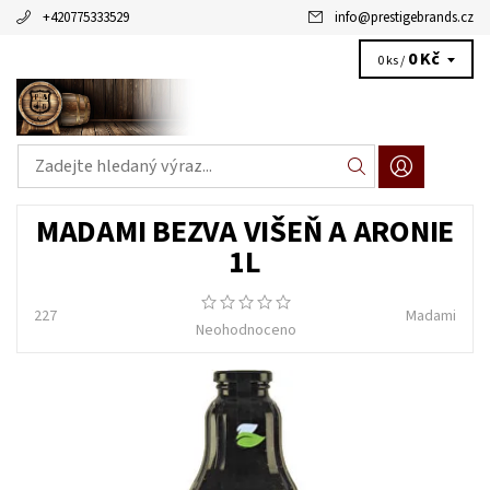
+420775333529
info
@
prestigebrands.cz
0 Kč
0 ks /
MADAMI BEZVA VIŠEŇ A ARONIE
1L
227
Madami
Neohodnoceno