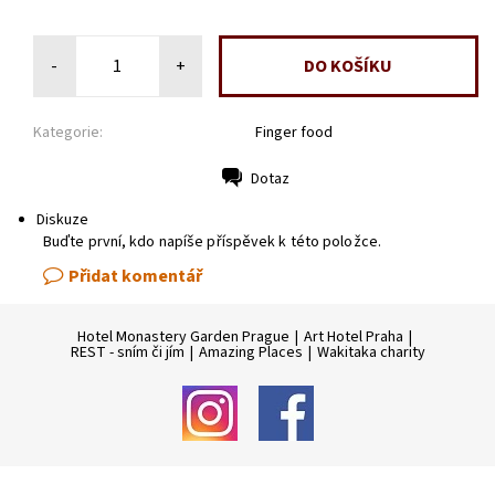
-
+
Kategorie:
Finger food
Dotaz
Tisk
Diskuze
Buďte první, kdo napíše příspěvek k této položce.
Přidat komentář
Hotel Monastery Garden Prague
|
Art Hotel Praha
|
REST - sním či jím
|
Amazing Places
|
Wakitaka charity