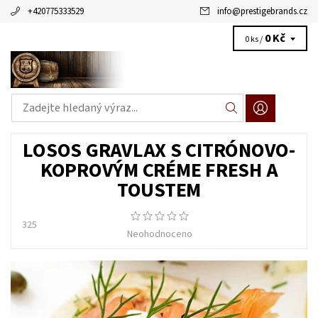
+420775333529
info
@
prestigebrands.cz
0 Kč
0 ks /
LOSOS GRAVLAX S CITRÓNOVO-
KOPROVÝM CRÉME FRESH A
TOUSTEM
325
Neohodnoceno