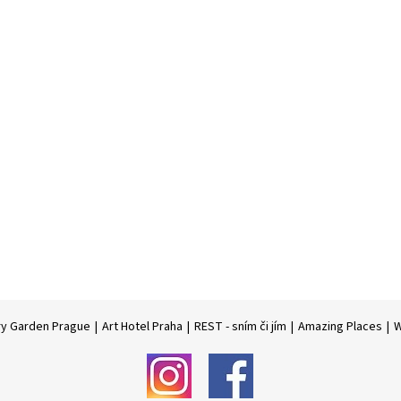
ry Garden Prague
|
Art Hotel Praha
|
REST - sním či jím
|
Amazing Places
|
W