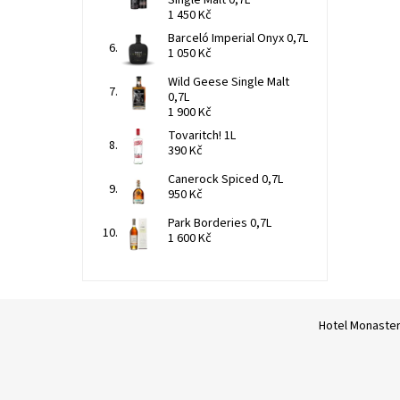
1 450 Kč
Barceló Imperial Onyx 0,7L
1 050 Kč
Wild Geese Single Malt
0,7L
1 900 Kč
Tovaritch! 1L
390 Kč
Canerock Spiced 0,7L
950 Kč
Park Borderies 0,7L
1 600 Kč
Hotel Monaste