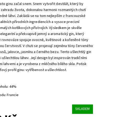
oto ginu začal snem. Snem vytvořit destilát, který by
 zahradu života, dokonalou harmonii rozmanitých chutí
jedné láhvi. Zakládá se na tom nejlepším z francouzské
valitních přírodních ingrediencích a vysoce precizní
v malých kotlíkových přístrojích. Výsledkem je skvěle
elegantní a překvapivě jemný a aromatický gin, který
é rovnováze spojuje ovocné, květinové a kořeněné tóny
ou čerstvostí. V chuti se projevují zejména tóny červeného
rusů, jalovce, jasmínu a černého bezu. Tento ušlechtilý gin
 i ušlechtilou láhev. Její design byl inspirován tradičními
i lahvemi a je vyrobena z mléčného bílého skla. Potisk
ťový profil ginu: vytříbenost a ušlechtilost.
oholu: 44%
du: Francie
SKLADEM