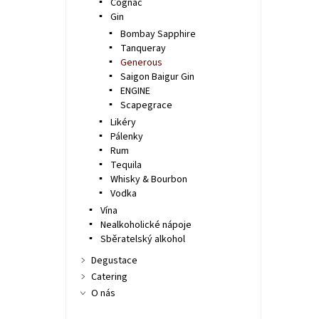
Cognac
Gin
Bombay Sapphire
Tanqueray
Generous
Saigon Baigur Gin
ENGINE
Scapegrace
Likéry
Pálenky
Rum
Tequila
Whisky & Bourbon
Vodka
Vína
Nealkoholické nápoje
Sběratelský alkohol
Degustace
Catering
O nás