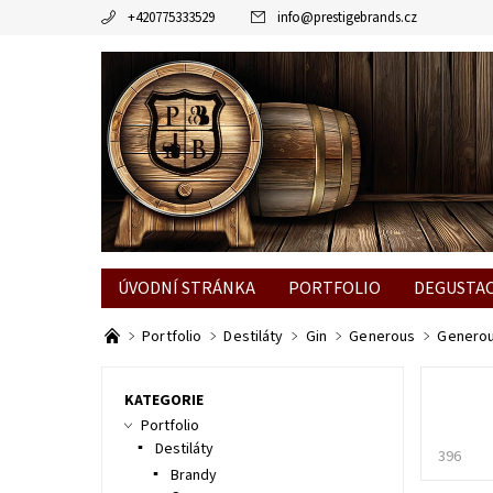
+420775333529
info
@
prestigebrands.cz
ÚVODNÍ STRÁNKA
PORTFOLIO
DEGUSTA
Portfolio
Destiláty
Gin
Generous
Generou
KATEGORIE
Portfolio
Destiláty
396
Brandy