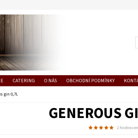
CE
CATERING
O NÁS
OBCHODNÍ PODMÍNKY
KONT
s gin 0,7L
GENEROUS GI
2 hodnocen