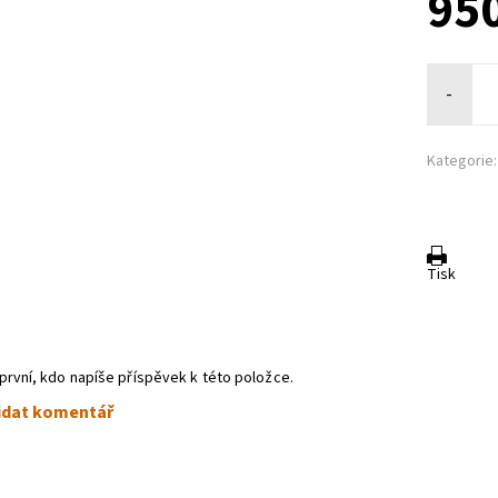
950
-
Kategorie:
Tisk
první, kdo napíše příspěvek k této položce.
idat komentář