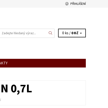
PŘIHLÁŠENÍ
0 ks /
0 Kč
AKTY
N 0,7L
í