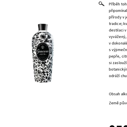
Příběh toh
připomínal
přírody v 
tradice; k
destilaci 
vyvážený, 
v dokonal
s výjimečn
pepře, cit
si zaslouží
botanickým
odráží chu
Obsah alk
Země půvo