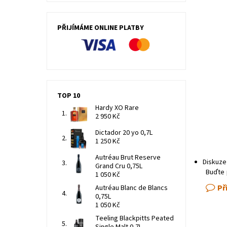
PŘIJÍMÁME ONLINE PLATBY
TOP 10
Hardy XO Rare
2 950 Kč
Dictador 20 yo 0,7L
1 250 Kč
Autréau Brut Reserve
Diskuze
Grand Cru 0,75L
Buďte 
1 050 Kč
Př
Autréau Blanc de Blancs
0,75L
1 050 Kč
Teeling Blackpitts Peated
Single Malt 0,7L