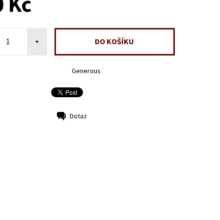
 Kč
+
Generous
Dotaz