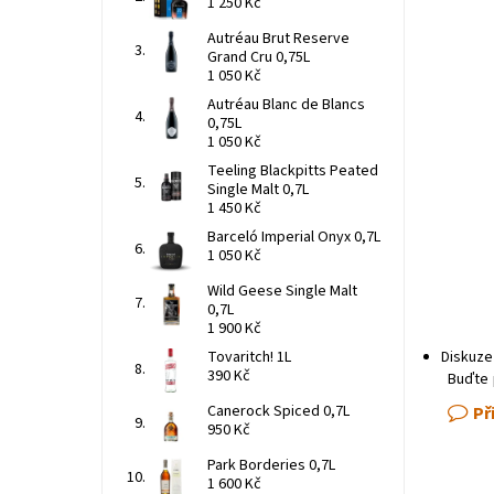
1 250 Kč
Autréau Brut Reserve
Grand Cru 0,75L
1 050 Kč
Autréau Blanc de Blancs
0,75L
1 050 Kč
Teeling Blackpitts Peated
Single Malt 0,7L
1 450 Kč
Barceló Imperial Onyx 0,7L
1 050 Kč
Wild Geese Single Malt
0,7L
1 900 Kč
Tovaritch! 1L
Diskuze
390 Kč
Buďte 
Canerock Spiced 0,7L
Př
950 Kč
Park Borderies 0,7L
1 600 Kč