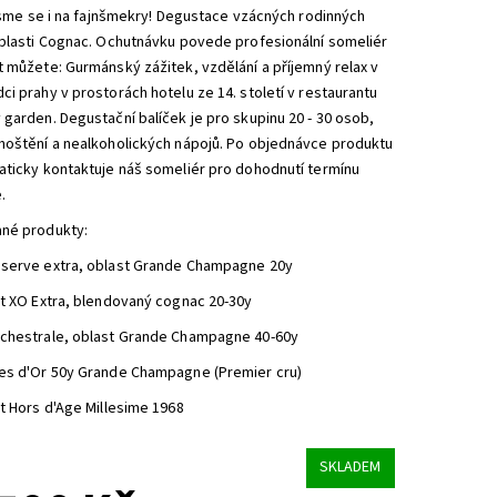
 jsme se i na fajnšmekry! Degustace vzácných rodinných
blasti Cognac. Ochutnávku povede profesionální someliér
 můžete: Gurmánský zážitek, vzdělání a příjemný relax v
i prahy v prostorách hotelu ze 14. století v restaurantu
garden. Degustační balíček je pro skupinu 20 - 30 osob,
hoštění a nealkoholických nápojů. Po objednávce produktu
ticky kontaktuje náš someliér pro dohodnutí termínu
.
né produkty:
serve extra, oblast Grande Champagne 20y
t XO Extra, blendovaný cognac 20-30y
chestrale, oblast Grande Champagne 40-60y
es d'Or 50y Grande Champagne (Premier cru)
t Hors d'Age Millesime 1968
SKLADEM