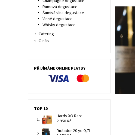
Champagne degustace
Rumová degustace
Šumivá vína degustace
Vinné degustace
Whisky degustace
Catering
O nás
PŘIJÍMÁME ONLINE PLATBY
TOP 10
Hardy XO Rare
2 950 Kč
Dictador 20 yo 0,7L